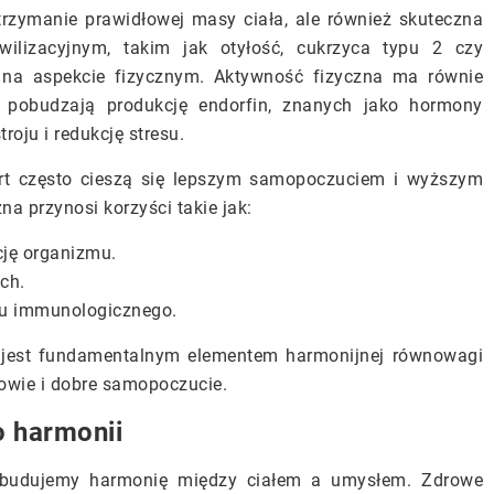
trzymanie prawidłowej masy ciała, ale również skuteczna
lizacyjnym, takim jak otyłość, cukrzyca typu 2 czy
ę na aspekcie fizycznym. Aktywność fizyczna ma równie
pobudzają produkcję endorfin, znanych jako hormony
oju i redukcję stresu.
ort często cieszą się lepszym samopoczuciem i wyższym
a przynosi korzyści takie jak:
cję organizmu.
ch.
du immunologicznego.
 jest fundamentalnym elementem harmonijnej równowagi
owie i dobre samopoczucie.
o harmonii
 budujemy harmonię między ciałem a umysłem. Zdrowe