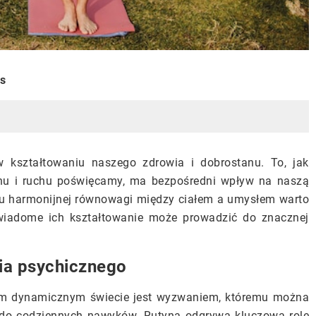
is
 kształtowaniu naszego zdrowia i dobrostanu. To, jak
snu i ruchu poświęcamy, ma bezpośredni wpływ na naszą
iu harmonijnej równowagi między ciałem a umysłem warto
wiadome ich kształtowanie może prowadzić do znacznej
ia psychicznego
zym dynamicznym świecie jest wyzwaniem, któremu można
y do codziennych nawyków. Rutyna odgrywa kluczową rolę