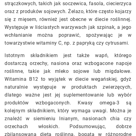
strączkowych, takich jak soczewica, fasola, ciecierzyca
oraz z produków sojowych. Żelazo, które często kojarzy
się z mięsem, również jest obecne w diecie roślinnej.
Występuje w liściastych warzywach jak szpinak, a jego
wchłanianie można poprawić, spożywając je w
towarzystwie witaminy C, np. z papryką czy cytrusami.
Istotnym składnikiem jest także wapń, którego
dostarczą orzechy, nasiona oraz wzbogacone napoje
roślinne, takie jak mleko sojowe lub migdałowe.
Witamina B12 to wyjątek w diecie wegańskiej, gdyż
naturalnie występuje w produktach zwierzęcych,
dlatego ważne jest jej suplementowanie lub wybór
produktów wzbogaconych. Kwasy omega-3 są
kolejnym składnikiem, który wymaga uwagi. Można je
znaleźć w siemieniu lnianym, nasionach chia czy
orzechach włoskich. Podsumowując, dobrze
zbilansowana dieta roślinna, bogata w różnorodne