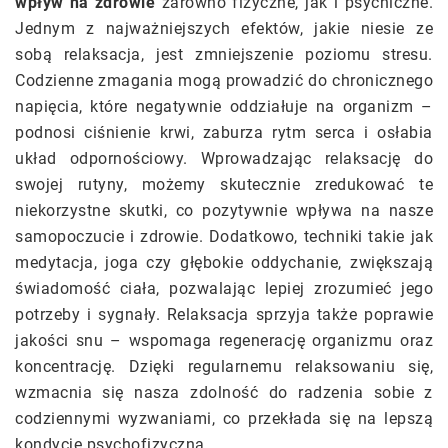
wpływ na zdrowie
zarówno fizyczne, jak i psychiczne.
Jednym z najważniejszych efektów, jakie niesie ze
sobą relaksacja, jest zmniejszenie poziomu stresu.
Codzienne zmagania mogą prowadzić do chronicznego
napięcia, które negatywnie oddziałuje na organizm –
podnosi ciśnienie krwi, zaburza rytm serca i osłabia
układ odpornościowy. Wprowadzając relaksację do
swojej rutyny, możemy skutecznie zredukować te
niekorzystne skutki, co pozytywnie wpływa na nasze
samopoczucie i zdrowie. Dodatkowo, techniki takie jak
medytacja, joga czy głębokie oddychanie, zwiększają
świadomość ciała, pozwalając lepiej zrozumieć jego
potrzeby i sygnały. Relaksacja sprzyja także poprawie
jakości snu – wspomaga regenerację organizmu oraz
koncentrację. Dzięki regularnemu relaksowaniu się,
wzmacnia się nasza zdolność do radzenia sobie z
codziennymi wyzwaniami, co przekłada się na lepszą
kondycję psychofizyczną.