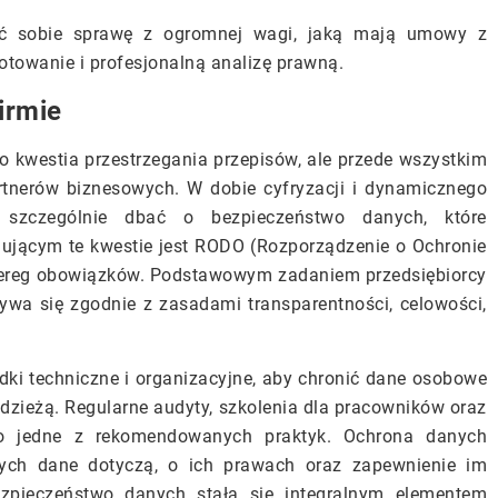
ać sobie sprawę z ogromnej wagi, jaką mają umowy z
otowanie i profesjonalną analizę prawną.
irmie
o kwestia przestrzegania przepisów, ale przede wszystkim
rtnerów biznesowych. W dobie cyfryzacji i dynamicznego
ą szczególnie dbać o bezpieczeństwo danych, które
ującym te kwestie jest RODO (Rozporządzenie o Ochronie
zereg obowiązków. Podstawowym zadaniem przedsiębiorcy
ywa się zgodnie z zasadami transparentności, celowości,
dki techniczne i organizacyjne, aby chronić dane osobowe
dzieżą. Regularne audyty, szkolenia dla pracowników oraz
to jedne z rekomendowanych praktyk. Ochrona danych
ych dane dotyczą, o ich prawach oraz zapewnienie im
zpieczeństwo danych stała się integralnym elementem