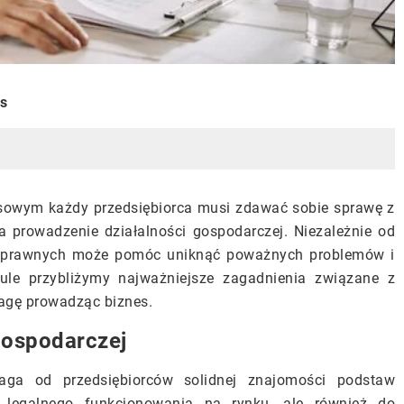
is
sowym każdy przedsiębiorca musi zdawać sobie sprawę z
 prowadzenie działalności gospodarczej. Niezależnie od
aw prawnych może pomóc uniknąć poważnych problemów i
kule przybliżymy najważniejsze zagadnienia związane z
wagę prowadząc biznes.
gospodarczej
aga od przedsiębiorców solidnej znajomości podstaw
 legalnego funkcjonowania na rynku, ale również do