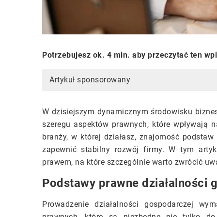
Potrzebujesz ok. 4 min. aby przeczytać ten wp
Artykuł sponsorowany
W dzisiejszym dynamicznym środowisku bizne
szeregu aspektów prawnych, które wpływają na
branży, w której działasz, znajomość podst
zapewnić stabilny rozwój firmy. W tym arty
prawem, na które szczególnie warto zwrócić u
Podstawy prawne działalności 
Prowadzenie działalności gospodarczej wym
prawnych, które są niezbędne nie tylko do