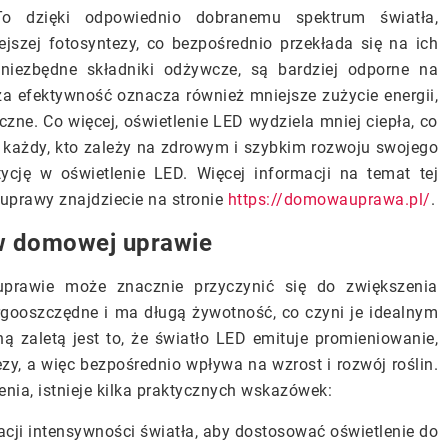
To dzięki odpowiednio dobranemu spektrum światła,
ejszej fotosyntezy, co bezpośrednio przekłada się na ich
 niezbędne składniki odżywcze, są bardziej odporne na
za efektywność oznacza również mniejsze zużycie energii,
iczne. Co więcej, oświetlenie LED wydziela mniej ciepła, co
o każdy, kto zależy na zdrowym i szybkim rozwoju swojego
cję w oświetlenie LED. Więcej informacji na temat tej
uprawy znajdziecie na stronie
https://domowauprawa.pl/
.
 w domowej uprawie
prawie może znacznie przyczynić się do zwiększenia
rgooszczędne i ma długą żywotność, co czyni je idealnym
zaletą jest to, że światło LED emituje promieniowanie,
zy, a więc bezpośrednio wpływa na wzrost i rozwój roślin.
lenia, istnieje kilka praktycznych wskazówek:
acji intensywności światła, aby dostosować oświetlenie do