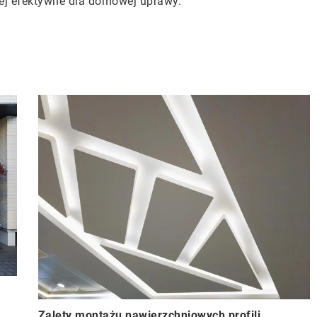
ziej efektywne dla domowej uprawy.
Zalety montażu nawierzchniowych profili