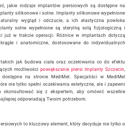
eć, jakie rodzaje implantów piersiowych są dostępne na
mplanty silikonowe i solne. Implanty silikonowe wypełnione
aturalny wygląd i odczucie, a ich elastyczna powłoka
anty solne wypełnione są sterylną solą fizjologiczną i
 już w trakcie operacji. Różnice w implantach dotyczą
okrągłe i anatomiczne, dostosowane do indywidualnych
 takich jak budowa ciała oraz oczekiwania co do efektu
jących możliwości
powiększanie piersi implanty Szczecin
,
dostępne na stronie MediMel. Specjaliści w MediMel
e nie tylko spełni oczekiwania estetyczne, ale i zapewni
o skonsultować się z ekspertem, aby omówić wszelkie
 najlepiej odpowiadają Twoim potrzebom.
rsiowych to kluczowy element, który decyduje nie tylko o