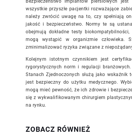
Bezpieczeństwo implantów piersiowych jes
wszystkie przyszłe pacjentki rozważające zabi
należy zwrócić uwagę na to, czy spełniają 
jakość i bezpieczeństwo. Normy te są ustan
obejmują dokładne testy biokompatybilności,
mogą wystąpić w organizmie człowieka. S
zminimalizować ryzyka związane z niepożądan
Kolejnym istotnym czynnikiem jest certyfika
rygorystycznych norm i regulacji branżowych.
Stanach Zjednoczonych służą jako wskaźnik te
jest bezpieczny do użytku medycznego. Wybie
mogą mieć pewność, że ich zdrowie i bezpiecz
się z wykwalifikowanym chirurgiem plastyczny
na rynku.
ZOBACZ RÓWNIEŻ