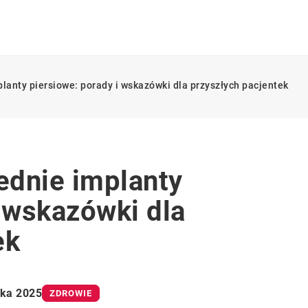
lanty piersiowe: porady i wskazówki dla przyszłych pacjentek
ednie implanty
i wskazówki dla
ek
ika 2025
ZDROWIE