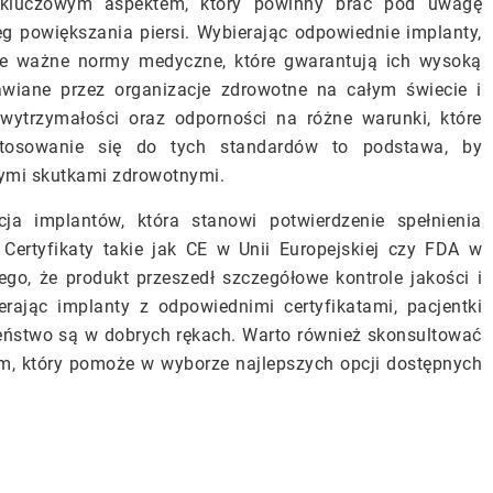
t kluczowym aspektem, który powinny brać pod uwagę
eg powiększania piersi. Wybierając odpowiednie implanty,
one ważne normy medyczne, które gwarantują ich wysoką
awiane przez organizacje zdrowotne na całym świecie i
 wytrzymałości oraz odporności na różne warunki, które
tosowanie się do tych standardów to podstawa, by
ymi skutkami zdrowotnymi.
cja implantów, która stanowi potwierdzenie spełnienia
 Certyfikaty takie jak CE w Unii Europejskiej czy FDA w
go, że produkt przeszedł szczegółowe kontrole jakości i
rając implanty z odpowiednimi certyfikatami, pacjentki
eństwo są w dobrych rękach. Warto również skonsultować
m, który pomoże w wyborze najlepszych opcji dostępnych