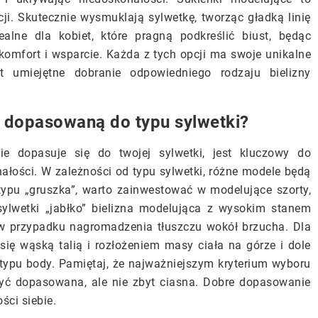
ji. Skutecznie wysmuklają sylwetkę, tworząc gładką linię
ealne dla kobiet, które pragną podkreślić biust, będąc
komfort i wsparcie. Każda z tych opcji ma swoje unikalne
t umiejętne dobranie odpowiedniego rodzaju bielizny
ą dopasowaną do typu sylwetki?
nie dopasuje się do twojej sylwetki, jest kluczowy do
łości. W zależności od typu sylwetki, różne modele będą
 typu „gruszka”, warto zainwestować w modelujące szorty,
 sylwetki „jabłko” bielizna modelująca z wysokim stanem
w przypadku nagromadzenia tłuszczu wokół brzucha. Dla
e się wąską talią i rozłożeniem masy ciała na górze i dole
 typu body. Pamiętaj, że najważniejszym kryterium wyboru
być dopasowana, ale nie zbyt ciasna. Dobre dopasowanie
ści siebie.