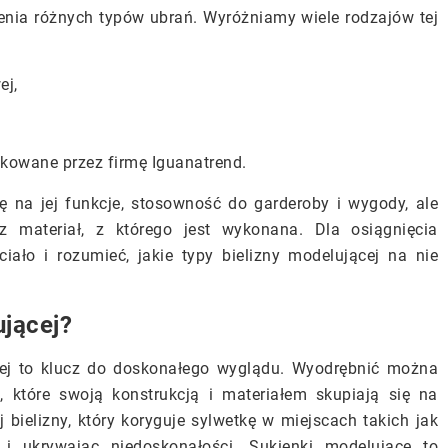
zenia różnych typów ubrań. Wyróżniamy wiele rodzajów tej
ej,
ukowane przez firmę Iguanatrend.
ę na jej funkcje, stosowność do garderoby i wygody, ale
 materiał, z którego jest wykonana. Dla osiągnięcia
iało i rozumieć, jakie typy bielizny modelującej na nie
ującej?
cej to klucz do doskonałego wyglądu. Wyodrębnić można
, które swoją konstrukcją i materiałem skupiają się na
 bielizny, który koryguje sylwetkę w miejscach takich jak
y i ukrywając niedoskonałości. Sukienki modelujące to