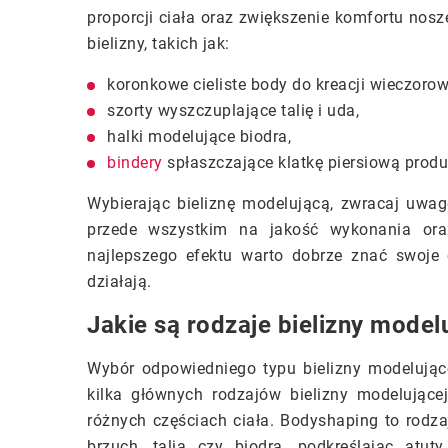
proporcji ciała oraz zwiększenie komfortu nos
bielizny, takich jak:
koronkowe cieliste body do kreacji wieczorow
szorty wyszczuplające talię i uda,
halki modelujące biodra,
bindery
spłaszczające klatkę piersiową prod
Wybierając bieliznę modelującą, zwracaj uwag
przede wszystkim na jakość wykonania oraz
najlepszego efektu warto dobrze znać swoje c
działają.
Jakie są rodzaje bielizny model
Wybór odpowiedniego typu bielizny modelują
kilka głównych rodzajów bielizny modelującej
różnych częściach ciała. Bodyshaping to rodzaj
brzuch, talia czy biodra, podkreślając atut