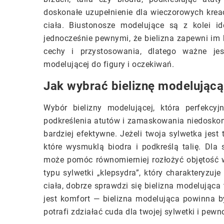
doskonałe uzupełnienie dla wieczorowych kreac
ciała. Biustonosze modelujące są z kolei id
jednocześnie pewnymi, że bielizna zapewni im 
cechy i przystosowania, dlatego ważne jes
modelującej do figury i oczekiwań.
Jak wybrać bieliznę modelując
Wybór bielizny modelującej, która perfekcyj
podkreślenia atutów i zamaskowania niedoskona
bardziej efektywne. Jeżeli twoja sylwetka jest
które wysmuklą biodra i podkreślą talię. Dla
może pomóc równomierniej rozłożyć objętość 
typu sylwetki „klepsydra”, który charakteryzuj
ciała, dobrze sprawdzi się bielizna modelująca
jest komfort — bielizna modelująca powinna 
potrafi zdziałać cuda dla twojej sylwetki i pewno