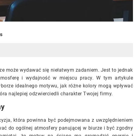
is
ze może wydawać się niełatwym zadaniem. Jest to jednak
mosferę i wydajność w miejscu pracy. W tym artykule
wyborze idealnego motywu, jak różne kolory mogą wpływać
ra najlepiej odzwierciedli charakter Twojej firmy.
my
ecyzja, która powinna być podejmowana z uwzględnieniem
ować do ogólnej atmosfery panującej w biurze i być zgodny
amiętaj, że motyw na ścianę ma gromadzić energię i