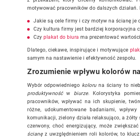
motywować pracowników do dalszych działań. Pr
Jakie są cele firmy i czy motyw na ścianę je 
Czy kultura firmy jest bardziej korporacyjna 
Czy
plakat do biura
ma prezentować wartości 
Dlatego, ciekawe, inspirujące i motywujące
plak
samym na nastawienie i efektywność zespołu.
Zrozumienie wpływu kolorów n
Wybór odpowiedniego
koloru
na ściany to nie
produktywność
w
biurze
. Kolorystyka pomi
pracowników, wpływać na ich skupienie, twó
różne, udokumentowane badaniami, wpływy na
komunikacji, zielony działa relaksująco, a żół
czerwony, choć energizujący, może zwiększać
ścianę
z uwzględnieniem roli kolorów, to klu