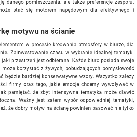
ję danego pomieszczenia, ale także preferencje zespołu.
 może stać się motorem napędowym dla efektywnego i
kę motywu na ścianie
elementem w procesie kreowania atmosfery w biurze, dla
tnie. Zainwestowanie czasu w wybranie idealnej tematyki
aki przestrzeń jest odbierana. Każde biuro posiada swoje
wne może korzystać z żywych, pobudzających pomysłowość
ć będzie bardziej konserwatywne wzory. Wszystko zależy
tości firmy oraz tego, jakie emocje chcemy wywoływać w
dnak pamiętać, że zbyt intensywna tematyka może dławić
idoczna. Ważny jest zatem wybór odpowiedniej tematyki,
eż, że dobry motyw na ścianę powinien pasować nie tylko