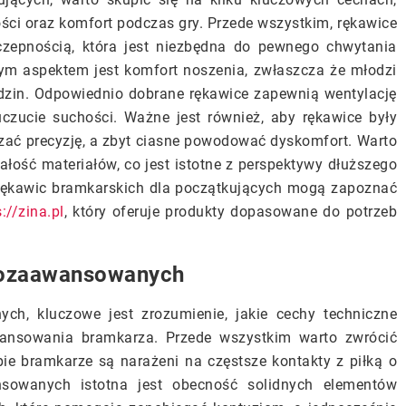
ści oraz komfort podczas gry. Przede wszystkim, rękawice
czepnością, która jest niezbędna do pewnego chwytania
tnym aspektem jest komfort noszenia, zwłaszcza że młodzi
dzin. Odpowiednio dobrane rękawice zapewnią wentylację
uczucie suchości. Ważne jest również, aby rękawice były
ać precyzję, a zbyt ciasne powodować dyskomfort. Warto
łość materiałów, co jest istotne z perspektywy dłuższego
rękawic bramkarskich dla początkujących mogą zapoznać
://zina.pl
, który oferuje produkty dopasowane do potrzeb
niozaawansowanych
ch, kluczowe jest zrozumienie, jakie cechy techniczne
nsowania bramkarza. Przede wszystkim warto zwrócić
ie bramkarze są narażeni na częstsze kontakty z piłką o
nsowanych istotna jest obecność solidnych elementów