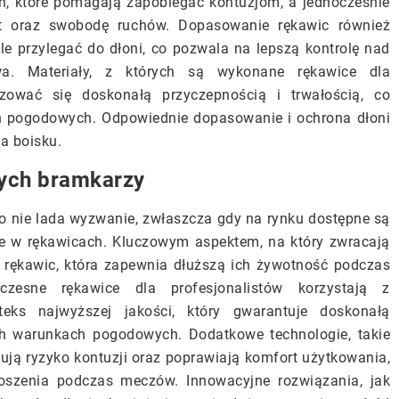
h, które pomagają zapobiegać kontuzjom, a jednocześnie
rt oraz swobodę ruchów. Dopasowanie rękawic również
e przylegać do dłoni, co pozwala na lepszą kontrolę nad
wa. Materiały, z których są wykonane rękawice dla
zować się doskonałą przyczepnością i trwałością, co
h pogodowych. Odpowiednie dopasowanie i ochrona dłoni
a boisku.
nych bramkarzy
o nie lada wyzwanie, zwłaszcza gdy na rynku dostępne są
ie w rękawicach. Kluczowym aspektem, na który zwracają
 rękawic, która zapewnia dłuższą ich żywotność podczas
zesne rękawice dla profesjonalistów korzystają z
eks najwyższej jakości, który gwarantuje doskonałą
ych warunkach pogodowych. Dodatkowe technologie, takie
ują ryzyko kontuzji oraz poprawiają komfort użytkowania,
noszenia podczas meczów. Innowacyjne rozwiązania, jak