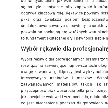
ochronnych, takich jak wzmocnienia na palcac
są na tyle elastyczne, aby zapewnić komfo
odgrywa kluczową rolę. Rękawice powinny ściśl
piłką oraz zwiększa poziom bezpieczeńst
średniozaawansowanych, powinny charaktery
pozwala na spokojną grę w różnych warunkac
to fundament skutecznej gry i pewności siebie n
Wybór rękawic dla profesjonal
Wybór rękawic dla profesjonalnych bramkarzy t
rozwiązania zawierające najnowsze technolog
uwagę zawodowi golkiperzy, jest wytrzymałość
intensywnych treningów i meczów. Współc
zaawansowanych materiałów, takich jak lat
przyczepność oraz absorpcję piłki przy różn
jak specjalne wstawki i wzmocnienia, minimaliz
co jest nieocenione podczas długotrwałego 