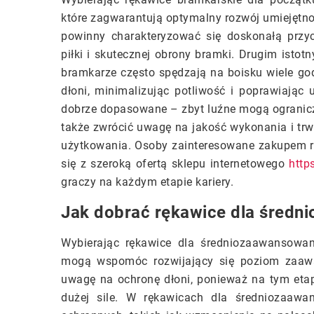
które zagwarantują optymalny rozwój umiejętno
powinny charakteryzować się doskonałą przy
piłki i skutecznej obrony bramki. Drugim isto
bramkarze często spędzają na boisku wiele go
dłoni, minimalizując potliwość i poprawiając 
dobrze dopasowane – zbyt luźne mogą ogranicz
także zwrócić uwagę na jakość wykonania i trwa
użytkowania. Osoby zainteresowane zakupem 
się z szeroką ofertą sklepu internetowego
https
graczy na każdym etapie kariery.
Jak dobrać rękawice dla śred
Wybierając rękawice dla średniozaawansowany
mogą wspomóc rozwijający się poziom zaawa
uwagę na ochronę dłoni, ponieważ na tym etap
dużej sile. W rękawicach dla średniozaawa