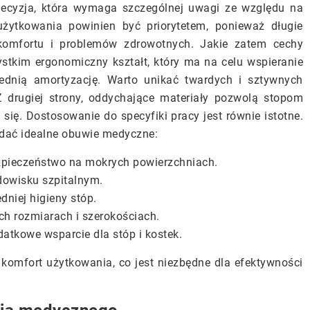
decyzja, która wymaga szczególnej uwagi ze względu na
żytkowania powinien być priorytetem, ponieważ długie
omfortu i problemów zdrowotnych. Jakie zatem cechy
tkim ergonomiczny kształt, który ma na celu wspieranie
ednią amortyzację. Warto unikać twardych i sztywnych
 drugiej strony, oddychające materiały pozwolą stopom
ię. Dostosowanie do specyfiki pracy jest równie istotne.
adać idealne obuwie medyczne:
pieczeństwo na mokrych powierzchniach.
odowisku szpitalnym.
niej higieny stóp.
h rozmiarach i szerokościach.
atkowe wsparcie dla stóp i kostek.
omfort użytkowania, co jest niezbędne dla efektywności