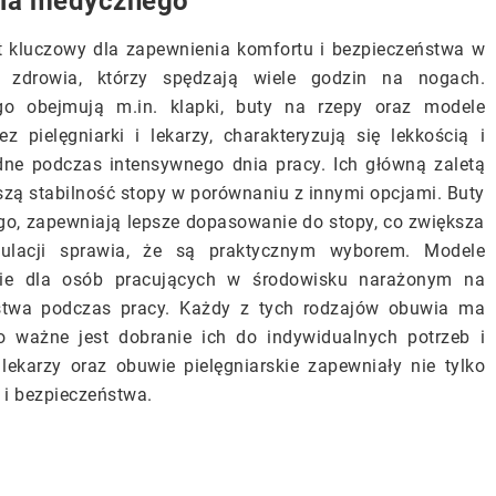
wia medycznego
 kluczowy dla zapewnienia komfortu i bezpieczeństwa w
y zdrowia, którzy spędzają wiele godzin na nogach.
go obejmują m.in. klapki, buty na rzepy oraz modele
z pielęgniarki i lekarzy, charakteryzują się lekkością i
dne podczas intensywnego dnia pracy. Ich główną zaletą
szą stabilność stopy w porównaniu z innymi opcjami. Buty
go, zapewniają lepsze dopasowanie do stopy, co zwiększa
gulacji sprawia, że są praktycznym wyborem. Modele
anie dla osób pracujących w środowisku narażonym na
ństwa podczas pracy. Każdy z tych rodzajów obuwia ma
go ważne jest dobranie ich do indywidualnych potrzeb i
lekarzy oraz obuwie pielęgniarskie zapewniały nie tylko
 i bezpieczeństwa.