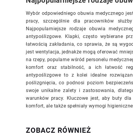
Najpopularniejsze rodzaje obu
Wybór odpowiedniego obuwia medycznego jest
pracy, szczególnie dla pracowników służb
Najpopularniejsze rodzaje obuwia medyczne
antypoślizgowe. Klapki, często wybierane prze
łatwością zakładania, co sprawia, że są wygo
jest wentylacja, jednakże mogą oferować mniej
na rzepy, popularne wśród personelu medyczne
komfort oraz stabilność, a ich łatwość re
antypoślizgowe to z kolei idealne rozwiąz
poślizgnięcia, co podnosi poziom bezpiecze
swoje unikalne zalety i zastosowania, dlate
warunków pracy. Kluczowe jest, aby buty dla 
komfort, ale także spełniały wymogi higieniczne
ZOBACZ RÓWNIEŻ