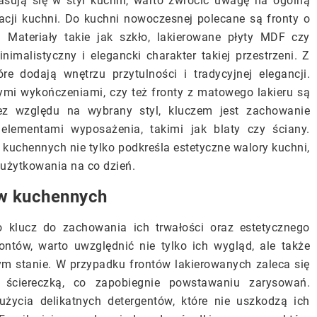
pasują się w styl kuchni, warto zwrócić uwagę na ogólną
acji kuchni. Do kuchni nowoczesnej polecane są fronty o
h. Materiały takie jak szkło, lakierowane płyty MDF czy
imalistyczny i elegancki charakter takiej przestrzeni. Z
e dodają wnętrzu przytulności i tradycyjnej elegancji.
ymi wykończeniami, czy też fronty z matowego lakieru są
ez względu na wybrany styl, kluczem jest zachowanie
elementami wyposażenia, takimi jak blaty czy ściany.
kuchennych nie tylko podkreśla estetyczne walory kuchni,
 użytkowania na co dzień.
ów kuchennych
o klucz do zachowania ich trwałości oraz estetycznego
ontów, warto uwzględnić nie tylko ich wygląd, ale także
m stanie. W przypadku frontów lakierowanych zaleca się
ą ściereczką, co zapobiegnie powstawaniu zarysowań.
życia delikatnych detergentów, które nie uszkodzą ich