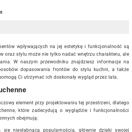
is
entów wpływających na jej estetykę i funkcjonalność są
 oraz stylu może nie tylko nadać wnętrzu charakteru, ale
ania. W naszym przewodniku znajdziesz informacje na
sposobów dopasowania frontów do stylu kuchni, a także
 pomogą Ci utrzymać ich doskonały wygląd przez lata.
kuchenne
zowy element przy projektowaniu tej przestrzeni, dlatego
chenne, które zadecydują o wyglądzie i funkcjonalności
hennych obejmują:
 się niesłabnącą popularnością, głównie dzięki swojej