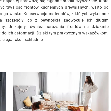
F najlepiej sprawdzą się łagodne środki czyszczące, które
szyć trwałość frontów kuchennych drewnianych, warto od
nego wosku. Konserwacja materiałów, z których wykonane
na szczegóły, co z pewnością zaowocuje ich długim
y. Unikajmy również narażania frontów na działanie
ć do ich deformacji. Dzięki tym praktycznym wskazówkom,
 elegancko i schludnie.