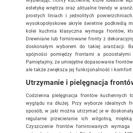
Wybierając fronty kuchenne, które idealnie w
estetykę wnętrza oraz aktualne trendy w aranż
prostych liniach i jednolitych powierzchniac
wysokopołyskowe akryle świetnie podkreślą min
kolei kuchnia klasyczna wymaga frontów, któr
Drewniane lub fornirowane fronty z dekoracyjn
doskonałym wyborem do takiej aranżacji. B
spójności pomiędzy frontami a pozostałymi 
Pamiętajmy, że umiejętne dopasowanie frontów 
ale także zwiększa jej funkcjonalność i komfort
Utrzymanie i pielęgnacja front
Codzienna pielęgnacja frontów kuchennych t
wyglądu na dłużej. Przy wyborze idealnych fr
sposób, w jaki można utrzymać je w doskonały
regularne przecieranie ich wilgotną, miękk
Czyszczenie frontów fornirowanych wymaga u