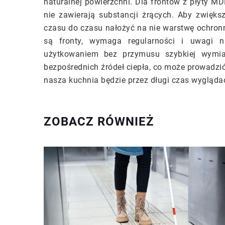
naturalnej powierzchni. Dla frontów z płyty MD
nie zawierają substancji żrących. Aby zwięk
czasu do czasu nałożyć na nie warstwę ochron
są fronty, wymaga regularności i uwagi 
użytkowaniem bez przymusu szybkiej wymian
bezpośrednich źródeł ciepła, co może prowadzi
nasza kuchnia będzie przez długi czas wyglądać
ZOBACZ RÓWNIEŻ