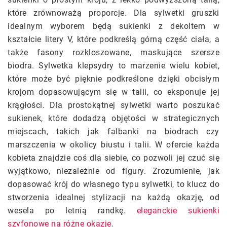
które zrównoważą proporcje. Dla sylwetki gruszki
idealnym wyborem będą sukienki z dekoltem w
kształcie litery V, które podkreślą górną część ciała, a
także fasony rozkloszowane, maskujące szersze
biodra. Sylwetka klepsydry to marzenie wielu kobiet,
które może być pięknie podkreślone dzięki obcisłym
krojom dopasowującym się w talii, co eksponuje jej
krągłości. Dla prostokątnej sylwetki warto poszukać
sukienek, które dodadzą objętości w strategicznych
miejscach, takich jak falbanki na biodrach czy
marszczenia w okolicy biustu i talii. W ofercie każda
kobieta znajdzie coś dla siebie, co pozwoli jej czuć się
wyjątkowo, niezależnie od figury. Zrozumienie, jak
dopasować krój do własnego typu sylwetki, to klucz do
stworzenia idealnej stylizacji na każdą okazję, od
wesela po letnią randkę.
eleganckie sukienki
szyfonowe na różne okazje
.