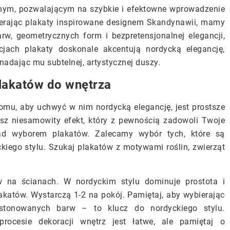
nym, pozwalającym na szybkie i efektowne wprowadzenie
ierając plakaty inspirowane designem Skandynawii, mamy
rw, geometrycznych form i bezpretensjonalnej elegancji,
cjach plakaty doskonale akcentują nordycką elegancję,
nadając mu subtelnej, artystycznej duszy.
lakatów do wnętrza
mu, aby uchwyć w nim nordycką elegancję, jest prostsze
esz niesamowity efekt, który z pewnością zadowoli Twoje
nad wyborem plakatów. Zalecamy wybór tych, które są
kiego stylu. Szukaj plakatów z motywami roślin, zwierząt
w na ścianach. W nordyckim stylu dominuje prostota i
lakatów. Wystarczą 1-2 na pokój. Pamiętaj, aby wybierając
 stonowanych barw – to klucz do nordyckiego stylu.
ocesie dekoracji wnętrz jest łatwe, ale pamiętaj o