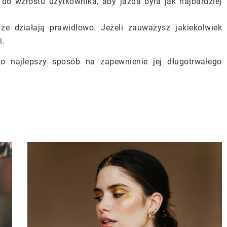
do wzrostu użytkownika, aby jazda była jak najbardziej
e działają prawidłowo. Jeżeli zauważysz jakiekolwiek
i.
to najlepszy sposób na zapewnienie jej długotrwałego