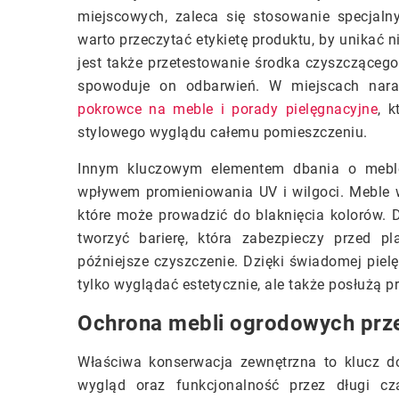
miejscowych, zaleca się stosowanie specjal
warto przeczytać etykietę produktu, by unikać
jest także przetestowanie środka czyszcząceg
spowoduje on odbarwień. W miejscach nara
pokrowce na meble i porady pielęgnacyjne
, k
stylowego wyglądu całemu pomieszczeniu.
Innym kluczowym elementem dbania o meble
wpływem promieniowania UV i wilgoci. Meble w
które może prowadzić do blaknięcia kolorów
tworzyć barierę, która zabezpieczy przed p
późniejsze czyszczenie. Dzięki świadomej pielę
tylko wyglądać estetycznie, ale także posłużą p
Ochrona mebli ogrodowych prz
Właściwa konserwacja zewnętrzna to klucz d
wygląd oraz funkcjonalność przez długi c