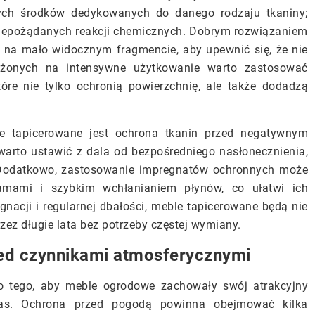
nych środków dedykowanych do danego rodzaju tkaniny;
 niepożądanych reakcji chemicznych. Dobrym rozwiązaniem
o na mało widocznym fragmencie, aby upewnić się, że nie
żonych na intensywne użytkowanie warto zastosować
tóre nie tylko ochronią powierzchnię, ale także dodadzą
 tapicerowane jest ochrona tkanin przed negatywnym
arto ustawić z dala od bezpośredniego nasłonecznienia,
. Dodatkowo, zastosowanie impregnatów ochronnych może
lamami i szybkim wchłanianiem płynów, co ułatwi ich
gnacji i regularnej dbałości, meble tapicerowane będą nie
rzez długie lata bez potrzeby częstej wymiany.
ed czynnikami atmosferycznymi
o tego, aby meble ogrodowe zachowały swój atrakcyjny
zas. Ochrona przed pogodą powinna obejmować kilka