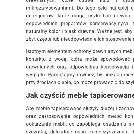
drewnianych, które usuwa kurz i drobn
mikrozarysowaniami. Do tego celu najlepiej u
detergentów, które mogą uszkodzić drewno.
odpowiednich preparatów konserwacyjnych, t
naturalny kolor i blask drewna. Ważne jest, ab
zbyt częste lub nieodpowiednie ich stosowani
Istotnym elementem ochrony drewnianych mebli
kontaktu z wodą, która może spowodować pęc
drewnianych oraz odpowiednia konserwacja t
wyglądu. Pamiętajmy również, by unikać umie
przy źródłach ciepła, co może prowadzić do szyb
Jak czyścić meble tapicerowane,
Aby meble tapicerowane służyły dłużej i zachow
oraz zastosowanie odpowiednich metod kons
odkurzanie mebli, co zapobiega osadzaniu si
szczotką, delikatnie usuń zanieczyszczenia,