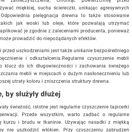
e zanieczyszczenia, chroniąc powierzchnię przed
żywać miękkiej, sucha ściereczki, unikając agresywnych
 Odpowiednia pielęgnacja drewna to także stosowanie
akich jak woski lub oleje, które pozwalają utrzymać
y aplikować je zgodnie z zaleceniami producenta, ponieważ
e może prowadzić do niepożądanych efektów.
 przed uszkodzeniami jest także unikanie bezpośredniego
znienie i odkształcenia.Regularne czyszczenie mebli
o klucz do ich długowieczności i zachowania świeżego
szczania mebli w miejscach o dużym nasłonecznieniu lub
szej utraty koloru i zniszczenia struktury drewna.
 by służyły dłużej
ały świeżość, istotne jest regularne czyszczenie tapicerki
erwacji. Przede wszystkim, warto zadbać o regularne
ę kurzu i brudu w tkaninie. Używając nasadki z miękką
 by nie uszkodzić włókien. Przy czyszczeniu zabrudzeń