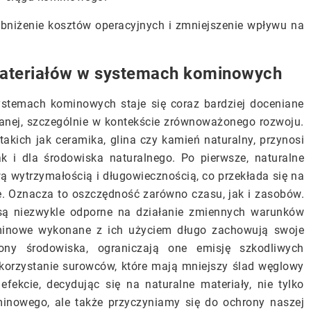
obniżenie kosztów operacyjnych i zmniejszenie wpływu na
materiałów w systemach kominowych
ystemach kominowych staje się coraz bardziej doceniane
lanej, szczególnie w kontekście zrównoważonego rozwoju.
kich jak ceramika, glina czy kamień naturalny, przynosi
k i dla środowiska naturalnego. Po pierwsze, naturalne
ą wytrzymałością i długowiecznością, co przekłada się na
e. Oznacza to oszczędność zarówno czasu, jak i zasobów.
są niezwykle odporne na działanie zmiennych warunków
minowe wykonane z ich użyciem długo zachowują swoje
ony środowiska, ograniczają one emisję szkodliwych
korzystanie surowców, które mają mniejszy ślad węglowy
ekcie, decydując się na naturalne materiały, nie tylko
nowego, ale także przyczyniamy się do ochrony naszej