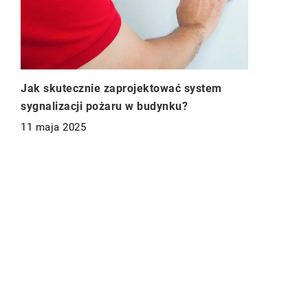
Jak skutecznie zaprojektować system
sygnalizacji pożaru w budynku?
11 maja 2025